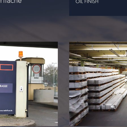
rfläche
eo